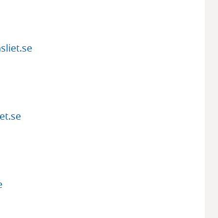
liet.se
et.se
e