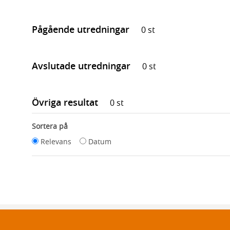
Pågående utredningar
0 st
Avslutade utredningar
0 st
Övriga resultat
0 st
Sortera på
Relevans
Datum