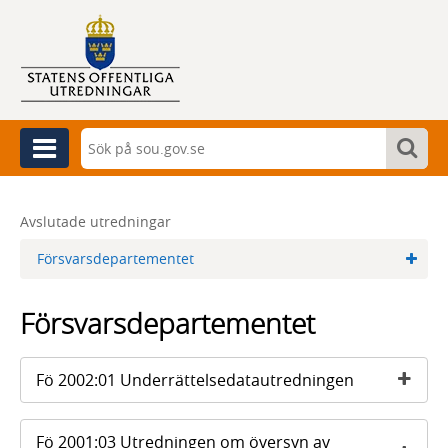
Sök
Sök
Meny
Sök
Avslutade utredningar
Försvarsdepartementet
Försvarsdepartementet
Fö 2002:01 Underrättelsedatautredningen
Fö 2001:03 Utredningen om översyn av