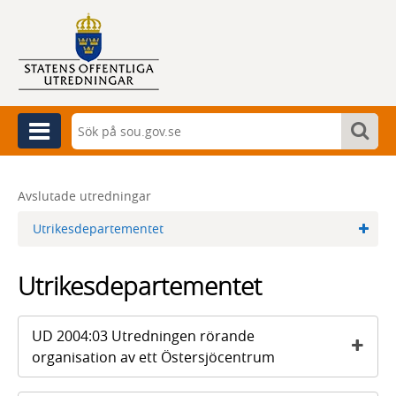
Sök
Sök
Meny
Sök
Avslutade utredningar
Utrikesdepartementet
Utrikesdepartementet
UD 2004:03 Utredningen rörande
organisation av ett Östersjöcentrum